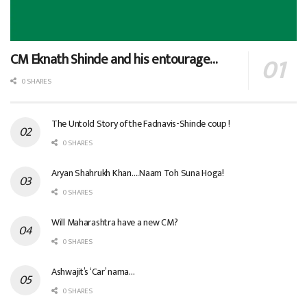
CM Eknath Shinde and his entourage…
0 SHARES
The Untold Story of the Fadnavis-Shinde coup !
0 SHARES
Aryan Shahrukh Khan….Naam Toh Suna Hoga!
0 SHARES
Will Maharashtra have a new CM?
0 SHARES
Ashwajit’s ‘Car’ nama…
0 SHARES