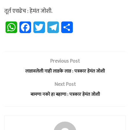
तूर्त एवढेच : हेमंत जोशी.
W
F
T
T
S
h
a
w
e
h
a
c
i
l
a
Previous Post
t
e
t
e
r
लाडावलेली नाही लाडके लाड : पत्रकार हेमंत जोशी
s
b
t
g
e
Next Post
A
o
e
r
बामणा नको हा बहाणा : पत्रकार हेमंत जोशी
p
o
r
a
p
k
m