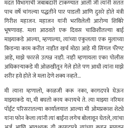
मदत विभागाची जबाबदारी टाकण्यात आली जी त्यांनी सतत
पाच वर्षे चांगल्या पद्धतीने पार पाडली आणि दुसरे होते मंत्री
गिरीश महाजन. महाजन यांनी भरविलेली आरोग्य शिबिरे
भूषणावह. मला आठवते एक दिवस चाळिशीतल्या बाई
माझ्याकडे आल्या, म्हणाल्या, त्यांच्या एकुलत्या एक मुलाच्या
किडन्या काम करीत नाहीत खर्च मोठा आहे मी सिंगल पॅरेण्ट
आहे, माझे फारसे उत्पन्न नाही. नाही म्हणायला एका पोलीस
अधिकाऱ्याकडे मी ओळखीतून गेले होते पण आधी त्यांना माझे
शरीर हवे होते जे मला देणे शक्य नव्हते…
मी त्याना म्हणालो, काळजी करू नका, कागदपत्रे घेऊन
माझ्याकडे या, मी बघतो काय करायचे ते. त्या माझ्या नरिमन
पॉईंट परिसरातल्या कार्यालयात आल्या मी ओमप्रकाश शेट्ये
यांना फोन केला त्यांनी त्यां बाईंना लगेच बोलावून घेतले, त्यांचा
अर्ज आणि आवश्यक ती कागदपत्रे त्यांच्या कडून मागवून