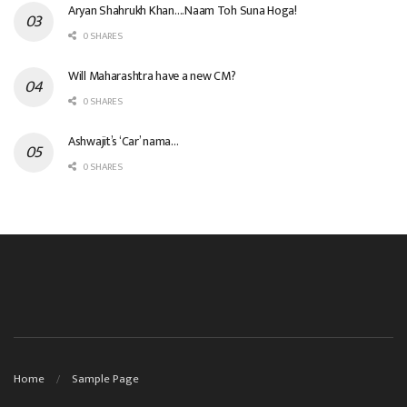
Aryan Shahrukh Khan….Naam Toh Suna Hoga!
0 SHARES
Will Maharashtra have a new CM?
0 SHARES
Ashwajit’s ‘Car’ nama…
0 SHARES
Home
Sample Page