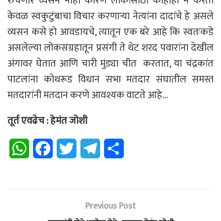
रुचणारे व्यसन नाही कारण लोकांसाठी काहीही न करता
केवळ स्वकुटुंबाचा विचार करणाऱ्या नेत्यांना दादांचे हे असले
व्यसन कसे हो आवडायचे, त्यातून एक बरे आहे कि स्वतःकडे
असलेल्या लोकसंग्रहातून प्रसंगी ते थेट शरद पवारांना देखील
अंगावर घेतात आणि चारी मुंड्या चीत करतात, या चंद्रकांत
पाटलांना कोथरूड विधान सभा मतदार संघातील समस्त
मतदारांनी मतदान करणे आवश्यक वाटते आहे…
तूर्त एवढेच : हेमंत जोशी
W
F
T
T
S
h
a
w
e
h
a
c
i
l
a
Previous Post
t
e
t
e
r