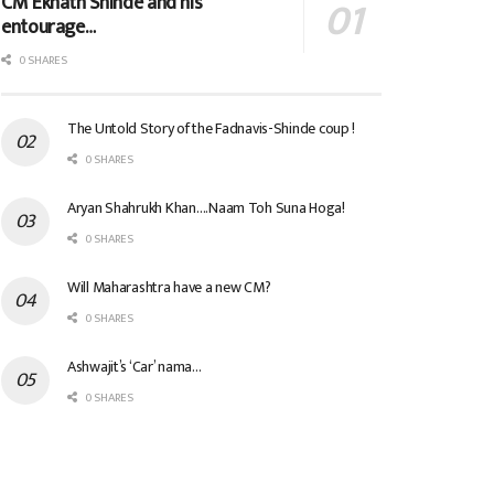
CM Eknath Shinde and his
entourage…
0 SHARES
The Untold Story of the Fadnavis-Shinde coup !
0 SHARES
Aryan Shahrukh Khan….Naam Toh Suna Hoga!
0 SHARES
Will Maharashtra have a new CM?
0 SHARES
Ashwajit’s ‘Car’ nama…
0 SHARES