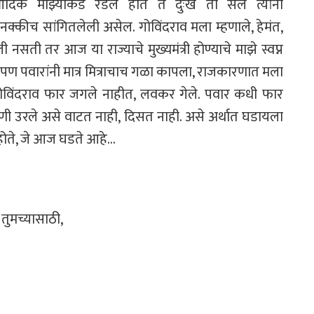
दिक माझ्याकडे रडले होते ते दुःख ती सल त्यांनी
 नक्कीच सांगितलेली असेल. गोविंदराव मला
म्हणाले, हेमंत,
सोडली नसती तर आज या
राज्याचे मुख्यमंत्री होण्याचे माझे स्वप्न
पण पवारांनी मात्र मित्राचाच गळा कापला, राजकारणात मला
गोविंदराव फार जगले नाहीत, लवकर गेले. पवार
कधी फार
णी उरले असे वाटत नाही,
दिसत नाही. असे अर्थात घडायला
होते, जे आज घडते आहे…
 तुमच्यासाठी,