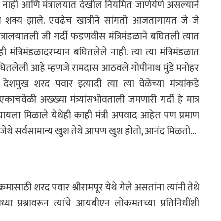
 नाही आणि मंत्रालयात
देखील नियमित जाणेयेणे असल्याने
णे शक्य झाले. एवढेच खात्रीने सांगतो आजतागायत जे जे
मंत्रालयातली जी गर्दी फडणवीस
मंत्रिमंडळाने बघितली त्यात
कही
मंत्रिमंडळादरम्यान बघितलेले नाही. त्या त्या मंत्रिमंडळात
 बघितलेली आहे म्हणजे रामदास आठवले गोपीनाथ
मुंडे मनोहर
ाव देशमुख शरद पवार
इत्यादी त्या त्या वेळेच्या मंत्र्यांकडे
काचवेळी अख्ख्या मंत्र्यांसभोवताली जमणारी गर्दी हे मात्र
े बघायला मिळाले येथेही काही मंत्री अपवाद आहेत
पण प्रमाण
थे सर्वसामान्य
खुश तेथे आपण खुश होतो, आनंद मिळतो…
क्रमासाठी शरद पवार श्रीरामपूर
येथे गेले असतांना त्यांनी तेथे
ाध्या
प्रश्नावरून त्यांचे आयबीएन लोकमतच्या प्रतिनिधींशी