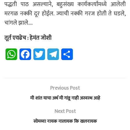
पद्धती पाठ असल्याने, बहुसंख्य कार्यकर्त्यांमध्ये आलेली
मरगळ नक्की दूर होईल. ज्याची नक्की गरज होती ते घडले,
चांगले झाले….
तूर्त एवढेच : हेमंत जोशी
W
F
T
T
S
h
a
w
e
h
a
c
i
l
a
Previous Post
t
e
t
e
r
मी शांत याचा अर्थ मी गांडू नाही अस्वस्थ आहे
s
b
t
g
e
Next Post
A
o
e
r
सोमय्या नायक नालायक कि खलनायक
p
o
r
a