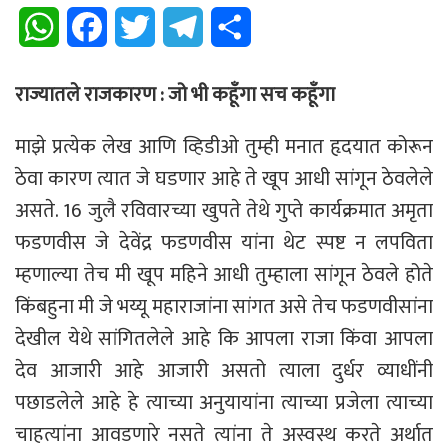
W
F
T
T
S
h
a
w
e
h
राज्यातले राजकारण : जो भी कहूँगा सच कहूँगा
a
c
i
l
a
माझे प्रत्येक लेख आणि व्हिडीओ तुम्ही मनात हृदयात कोरून
t
e
t
e
r
ठेवा कारण त्यात जे घडणार आहे ते खूप आधी सांगून ठेवलेले
s
b
t
g
e
असते. 16 जुलै रविवारच्या खुपते तेथे गुप्ते कार्यक्रमात अमृता
A
o
e
r
फडणवीस जे देवेंद्र फडणवीस यांना थेट स्पष्ट न लपविता
p
o
r
a
म्हणाल्या तेच मी खूप महिने आधी तुम्हाला सांगून ठेवले होते
किंबहुना मी जे भय्यू महाराजांना सांगत असे तेच फडणवीसांना
p
k
m
देखील येथे सांगितलेले आहे कि आपला राजा किंवा आपला
देव आजारी आहे आजारी असतो त्याला दुर्धर व्याधींनी
पछाडलेले आहे हे त्याच्या अनुयायांना त्याच्या प्रजेला त्याच्या
चाहत्यांना आवडणारे नसते त्यांना ते अस्वस्थ करते अर्थात