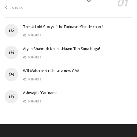
0 SHARES
The Untold Story of the Fadnavis-Shinde coup !
0 SHARES
Aryan Shahrukh Khan….Naam Toh Suna Hoga!
0 SHARES
Will Maharashtra have a new CM?
0 SHARES
Ashwajit’s ‘Car’ nama…
0 SHARES