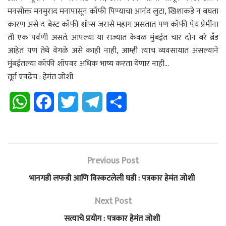
मनसोक्त मनमुराद मनापासून कॉफी पिण्याचा आनंद लुटा, खिशाकडे न बघता
कारण असे द बेस्ट कॉफी शॉप्स जरासे महाग असतात पण कॉफी पेय प्रेमींना
ती एक पर्वणी असते. आपल्या या राज्यात केवळ मुंबईत चार दोन बरे ब्रँड
आहेत पण तेथे वेगळे असे काही नाही, आम्ही त्याच व्यवसायात असल्याने
मुंबईतल्या कॉफी शॉपवर अधिक भाष्य करता येणार नाही…
तूर्त एवढेच : हेमंत जोशी
W
F
T
T
S
h
a
w
e
h
a
c
i
l
a
Previous Post
t
e
t
e
r
भानगडी लफडी आणि विस्कटलेली घडी : पत्रकार हेमंत जोशी
s
b
t
g
e
Next Post
A
o
e
r
सत्याचे प्रयोग : पत्रकार हेमंत जोशी
p
o
r
a