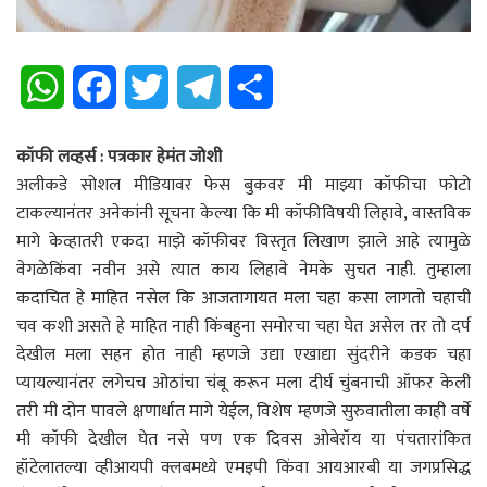
W
F
T
T
S
h
a
w
e
h
कॉफी लव्हर्स : पत्रकार हेमंत जोशी
a
c
i
l
a
अलीकडे सोशल मीडियावर फेस बुकवर मी माझ्या कॉफीचा फोटो
टाकल्यानंतर अनेकांनी सूचना केल्या कि मी कॉफीविषयी लिहावे, वास्तविक
t
e
t
e
r
मागे केव्हातरी एकदा माझे कॉफीवर विस्तृत लिखाण झाले आहे त्यामुळे
s
b
t
g
e
वेगळेकिंवा नवीन असे त्यात काय लिहावे नेमके सुचत नाही. तुम्हाला
कदाचित हे माहित नसेल कि आजतागायत मला चहा कसा लागतो चहाची
A
o
e
r
चव कशी असते हे माहित नाही किंबहुना समोरचा चहा घेत असेल तर तो दर्प
p
o
r
a
देखील मला सहन होत नाही म्हणजे उद्या एखाद्या सुंदरीने कडक चहा
प्यायल्यानंतर लगेचच ओठांचा चंबू करून मला दीर्घ चुंबनाची ऑफर केली
p
k
m
तरी मी दोन पावले क्षणार्धात मागे येईल, विशेष म्हणजे सुरुवातीला काही वर्षे
मी कॉफी देखील घेत नसे पण एक दिवस ओबेरॉय या पंचतारांकित
हॉटेलातल्या व्हीआयपी क्लबमध्ये एमइपी किंवा आयआरबी या जगप्रसिद्ध