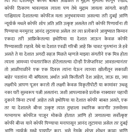
त्या त्या देशांमधून कॉफी बाबत आढळते ते मुद्दाम मुलाला सांगून एखादे
कॉफी ठिकाण भावल्यास त्याला पण तेथे मुद्दाम जायला सांगतो. काही
पाश्चिमात्य देशातल्या कॉफीज मला अनुभवायच्या असल्या तरी दुबई आणि
न्यूयॉर्क मधले कॉफी शॉप अति अति उत्कृष्ट असलेत तरी कॉफी पिणार्यांना ती
पिण्याचा मनमुराद आनंद लुटायचा असेल तर त्या प्रत्येकाने आयुष्यात किमान
एकदा तरी आफ्रिकेतल्या इथोपिया या देशात जाऊन केवळ कॉफी
पिण्यासाठी राहावे. येथे या देशात एवढी गरिबी आहे कि चावट पुरुषांना जे हवे
असते ते या देशात अगदी सहज मिळते म्हणजे माझ्या संगतीने एक मित्र होता
त्याला आमच्या पंचतारांकित हॉटेलातल्या दोन्ही रिसेप्शनिस्ट आवडल्यानंतर
तो आळीपाळीने एक एक दिवस त्यांना घेऊन त्याच्या खोलीतून सकाळी
बाहेर पडतांना मी बघितला. अर्थात असे कितीतरी देश आहेत, जाऊ द्या, ज्या
लक्ष्मीचे आपण पूजन करतो ती लक्ष्मी केवळ विकृतीपोटी या कामांवर उधळू
नका घरी सुस्वरूप पत्नी असतांना. जशी आपल्याकडे प्रत्येक नाक्यावर चहाची
दुकाने किंवा टपर्या आहेत तसे इथोपिया या देशात कॉफी बाबत असते, एक
तर या देशातले बीन्स उत्कृष्ट त्यात तुम्हाला स्थानिक कारगीर उत्तमोत्तम
गरमागरम कॉफीज पाजून मोकळे होतात आणि हो जगातल्या सर्वोत्कृष्ट
कॉफी बीन्स याने कॉफी पिण्याचा मनापासून आनंद लुटायचा असेल तर दुबई
आणि न्यूयॉर्क मध्ये पायपीट करा, असे नेमके शॉप्स शोधून काढा आणि