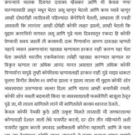
कंपन्यांचे मालक दिवंगत दत्तात्रय म्हैसकर आणि मी केवळ गप्पा
मारण्यासाठी अधून मधून भेटत असू म्हणून भेटलो आणि काय घ्यावे म्हणून
आम्ही दोघांनीही त्यादिवशी पहिल्यांदा कॅपेचिनो घेतली, आम्हाला ती एवढी
आवडली कि त्यानंतर आम्ही दोघेही कॉफी लव्हर झालो, आम्ही भेटलो कि
मुद्दाम कापचिनो मागवत असू आणि पुढे मला दिवसातून एकदा हि कॉफी
घेण्याची सवय जडली ती कायमची. दारू पिणार्यांना आपण दारुड्या म्हणतो
चहाचे व्यसन असणाऱ्यांना चहाड्या म्हणायला हरकत नाही कारण चहा घेता
घेता जमलेले भारतीय एकमेकांच्या तसेही चहाड्या करण्यात म्हणाल तर
विकृत म्हणाल तर अधिक आनंद मानत असतात आणि अधिक कॉफी
पिणार्यांना यापुढे तुम्ही कॉफीडया म्हणायलाही हरकत नाही. पुढे माझा धाकटा
मुलगा विनीत जेमतेम १९ वर्षांचा झाला न झाला त्याला मी मुद्दाम कॉफी शॉप
व्यवसायात उतरण्याचा सल्ला दिला आणि यातच आम्ही बऱ्यापैकी रमलो.
कॉफी शॉप मधली बदमाशी किंवा या व्यवसायातली फसवेगिरी बाजूला ठेवून
पुढे जा, मी त्याला सांगितले त्याने मी सांगितलेले कायम ध्यानात ठेवले…
केवळ कॉफी नेमकी कुठे अति उत्कृष्ट मिळते त्यासाठी मी जगभरातल्या
कोणत्याही देशात जातो तेथे पायपीट करतो, दर दोन तीन महिन्यांनी अशी
पायपीट मुद्दाम करतो अपवाद अलीकडली कोरोना महामारी. आणि जे मला